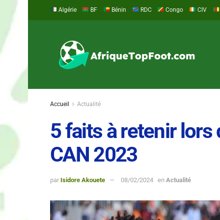
Algérie
BF
Bénin
RDC
Congo
CIV
Accueil
Actualité
5 faits à retenir lor
CAN 2023
par
Isidore Akouete
08/02/2024
en
Actualité