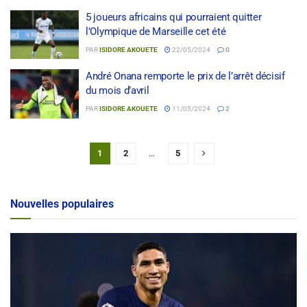
5 joueurs africains qui pourraient quitter
l’Olympique de Marseille cet été
PAR
ISIDORE AKOUETE
22/05/2024
0
André Onana remporte le prix de l’arrêt décisif
du mois d’avril
PAR
ISIDORE AKOUETE
11/05/2024
2
1
2
…
5
Nouvelles populaires