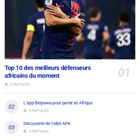
Top 10 des meilleurs défenseurs
africains du moment
0 PARTAGES
L’app Betpawa pour parier en Afrique
0 PARTAGES
Découverte de 1xBet APK
0 PARTAGES