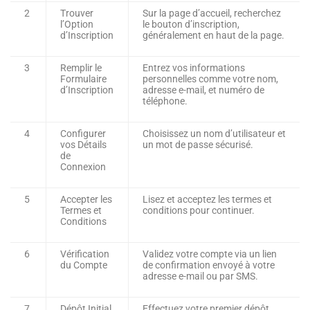
2
Trouver
Sur la page d’accueil, recherchez
l’Option
le bouton d’inscription,
d’Inscription
généralement en haut de la page.
3
Remplir le
Entrez vos informations
Formulaire
personnelles comme votre nom,
d’Inscription
adresse e-mail, et numéro de
téléphone.
4
Configurer
Choisissez un nom d’utilisateur et
vos Détails
un mot de passe sécurisé.
de
Connexion
5
Accepter les
Lisez et acceptez les termes et
Termes et
conditions pour continuer.
Conditions
6
Vérification
Validez votre compte via un lien
du Compte
de confirmation envoyé à votre
adresse e-mail ou par SMS.
7
Dépôt Initial
Effectuez votre premier dépôt