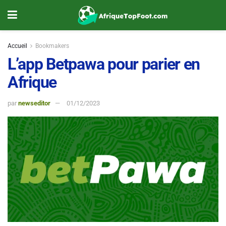
Accueil
Bookmakers
L’app Betpawa pour parier en
Afrique
par
newseditor
01/12/2023