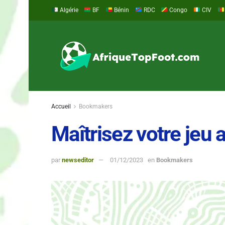
Algérie
BF
Bénin
RDC
Congo
CIV
Accueil
Bookmakers
Maîtrisez votre jeu
par
newseditor
01/12/2023
en
Bookmakers