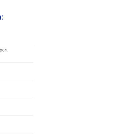
n:
port