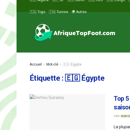
🇹🇬 Togo
🇹🇳 Tunisie
🌍 Autres
Accueil
Mot-clé
🇪🇬 Égypte
Étiquette :
🇪🇬 Égypte
Top 5 
saiso
PAR
ISIDO
La plupa