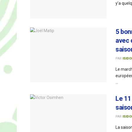
y’a quelq
5 bon
avec c
saiso
PAR
ISIDO
Le march
européen
...
Le 11 
saiso
PAR
ISIDO
La saiso