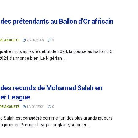
 des prétendants au Ballon d’Or africain
RE AKOUETE
23/04/2024
2
quatre mois après le début de 2024, la course au Ballon d’Or
2024 s’annonce bien. Le Nigérian ...
 des records de Mohamed Salah en
er League
RE AKOUETE
10/04/2024
0
Salah est considéré comme l'un des plus grands joueurs
 à jouer en Premier League anglaise, si l'on en ...