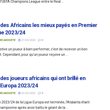
 l'UEFA Champions League entre le Real ...
 des Africains les mieux payés en Premier
ue 2023/24
RE AKOUETE
27/05/2024
0
otive un joueur à bien performer, c’est de recevoir un bon
. Cependant, pour qu'un joueur reçoive un ...
des joueurs africains qui ont brillé en
 Europa 2023/24
RE AKOUETE
25/05/2024
0
n 2023/24 de la Ligue Europa est terminée, l'Atalanta étant
ampionne après avoir battu le géant de la ...