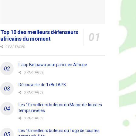
Top 10 des meilleurs défenseurs
africains du moment
0 PARTAGES
L’app Betpawa pour parier en Afrique
0 PARTAGES
Découverte de 1xBet APK
0 PARTAGES
Les 10 meilleurs buteurs du Maroc de tous les
temps révélés
0 PARTAGES
Les 10 meilleurs buteurs du Togo de tous les