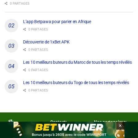
0 PARTAGES
L’app Betpawa pour parier en Afrique
0 PARTAGES
Découverte de 1xBet APK
0 PARTAGES
Les 10 meilleurs buteurs du Maroc de tous les temps révélés
0 PARTAGES
Les 10 meilleurs buteurs du Togo de tous les temps révélés
0 PARTAGES
Contact:
Nos partenaires:
×
Contactez-nous
eurotopfoot.com