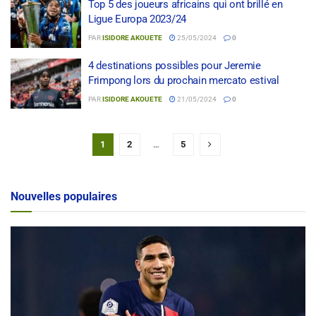
Top 5 des joueurs africains qui ont brillé en
Ligue Europa 2023/24
PAR
ISIDORE AKOUETE
25/05/2024
0
4 destinations possibles pour Jeremie
Frimpong lors du prochain mercato estival
PAR
ISIDORE AKOUETE
21/05/2024
0
1
2
…
5
Nouvelles populaires