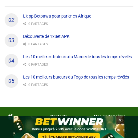
L’app Betpawa pour parier en Afrique
0 PARTAGES
Découverte de 1xBet APK
0 PARTAGES
Les 10 meilleurs buteurs du Maroc de tous les temps révélés
0 PARTAGES
Les 10 meilleurs buteurs du Togo de tous les temps révélés
0 PARTAGES
Contact:
Nos partenaires:
×
Contactez-nous
eurotopfoot.com
latamtopfut.com