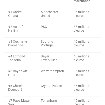
marchande
#1 André
Manchester
35 millions
Onana
United
d’euros
#2 Achraf
PSG
65 millions
Hakimi
d’euros
#3 Ousmane
Sporting
40 millions
Diomandé
Portugal
d’euros
#4 Edmond
Bayer
40 millions
Tapsoba
Leverkusen
d’euros
#5 Rayan Aït-
Wolverhampton
35 millions
Nouri
d’euros
#6 Cheick
Crystal Palace
35 millions
Doucouré
d’euros
#7 Pape Matar
Tottenham
45 millions
Sarr
d’euros