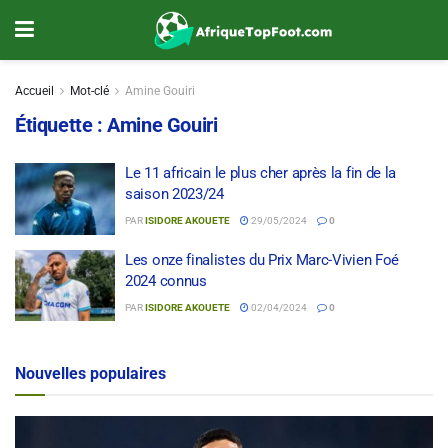
Accueil
Mot-clé
Amine Gouiri
Étiquette :
Amine Gouiri
Le 11 africain le plus cher après la fin de la
saison 2023/24
PAR
ISIDORE AKOUETE
29/05/2024
0
Les onze finalistes du Prix Marc-Vivien Foé
2024 connus
PAR
ISIDORE AKOUETE
02/04/2024
0
Nouvelles populaires