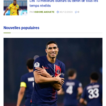
Les 10 meilleurs buteurs du Bénin de tous les
temps révélés
PAR
ISIDORE AKOUETE
30/12/2023
0
Nouvelles populaires