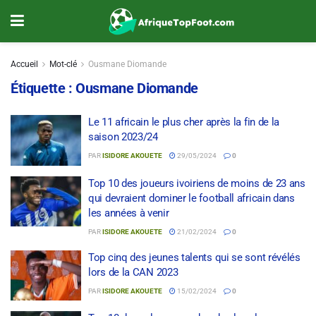
Accueil
Mot-clé
Ousmane Diomande
Étiquette :
Ousmane Diomande
Le 11 africain le plus cher après la fin de la
saison 2023/24
PAR
ISIDORE AKOUETE
29/05/2024
0
Top 10 des joueurs ivoiriens de moins de 23 ans
qui devraient dominer le football africain dans
les années à venir
PAR
ISIDORE AKOUETE
21/02/2024
0
Top cinq des jeunes talents qui se sont révélés
lors de la CAN 2023
PAR
ISIDORE AKOUETE
15/02/2024
0