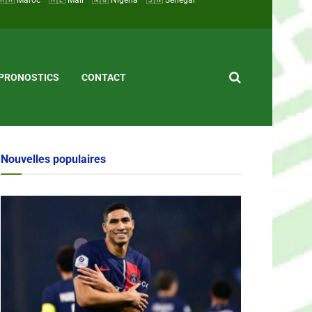
PRONOSTICS
CONTACT
Nouvelles populaires