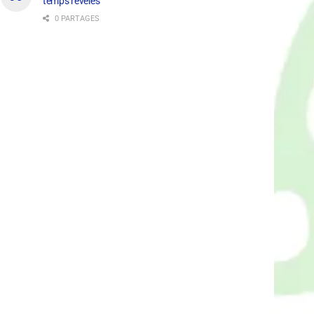
temps révélés
0 PARTAGES