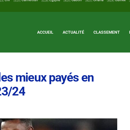
ACCUEIL
ACTUALITÉ
CLASSEMENT
 les mieux payés en
23/24