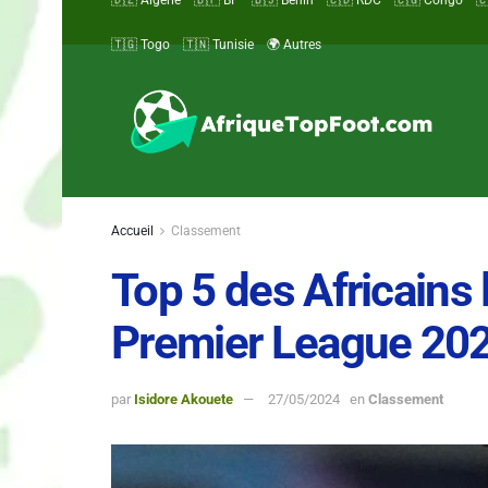
🇹🇬 Togo
🇹🇳 Tunisie
🌍 Autres
Accueil
Classement
Top 5 des Africains
Premier League 20
par
Isidore Akouete
27/05/2024
en
Classement