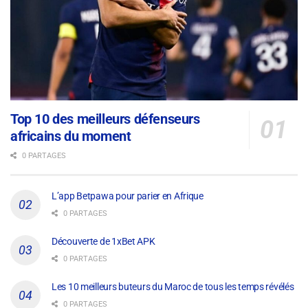
Top 10 des meilleurs défenseurs
africains du moment
0 PARTAGES
L’app Betpawa pour parier en Afrique
0 PARTAGES
Découverte de 1xBet APK
0 PARTAGES
Les 10 meilleurs buteurs du Maroc de tous les temps révélés
0 PARTAGES