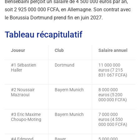
Bensebaïni perçoit un salaire de 4 500 000 euros par an,
soit 2 925 000 000 FCFA, en Allemagne. Son contrat avec
le Borussia Dortmund prend fin en juin 2027.
Tableau récapitulatif
Joueur
Club
Salaire annuel
#1 Sébastien
Dortmund
11 000 000
Haller
euros (7 215
831 067 FCFA)
#2 Noussair
Bayern Munich
8 000 000
Mazraoui
euros (5 200
000 000 FCFA)
#3 Eric Maxime
Bayern Munich
7 000 000
Choupo-Moting
euros (4 550
000 000 FCFA)
#4 Edmond
Bayer
5 000 000