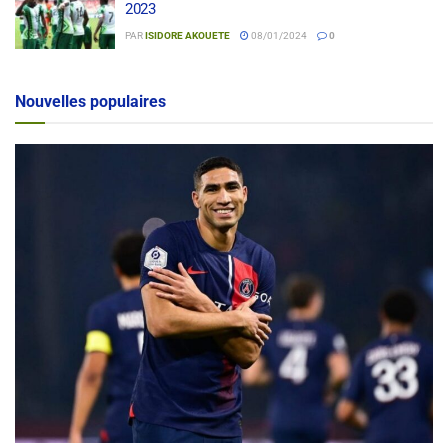
2023
PAR
ISIDORE AKOUETE
08/01/2024
0
Nouvelles populaires