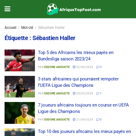
Accueil
Mot-clé
Sébastien Haller
Étiquette :
Sébastien Haller
Top 5 des Africains les mieux payés en
Bundesliga saison 2023/24
PAR
ISIDORE AKOUETE
02/06/2024
0
3 stars africaines qui pourraient rempoter
l’UEFA Ligue des Champions
PAR
ISIDORE AKOUETE
09/05/2024
1
7 joueurs africains toujours en course en UEFA
Ligue des Champions
PAR
ISIDORE AKOUETE
21/04/2024
0
Top 10 des joueurs africains les mieux payés en