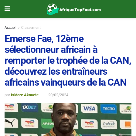
Accueil
Classement
Emerse Fae, 12ème
sélectionneur africain à
remporter le trophée de la CAN,
découvrez les entraîneurs
africains vainqueurs de la CAN
par
Isidore Akouete
20/02/2024