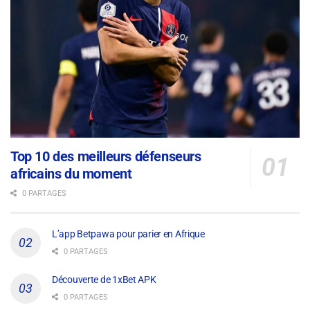
Top 10 des meilleurs défenseurs
africains du moment
0 PARTAGES
L’app Betpawa pour parier en Afrique
0 PARTAGES
Découverte de 1xBet APK
0 PARTAGES