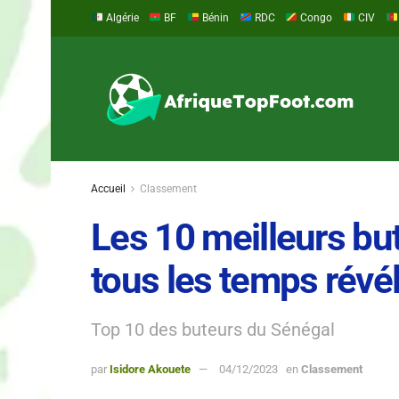
Algérie
BF
Bénin
RDC
Congo
CIV
Accueil
Classement
Les 10 meilleurs bu
tous les temps révé
Top 10 des buteurs du Sénégal
par
Isidore Akouete
04/12/2023
en
Classement