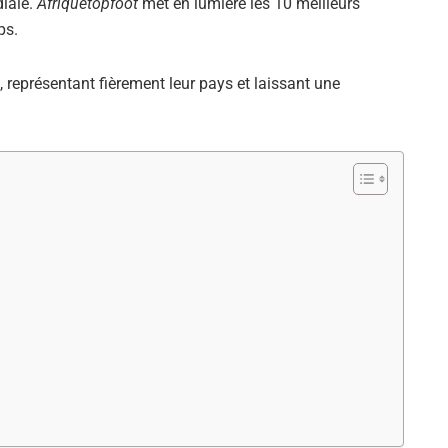
diale.
Afriquetopfoot
met en lumière les 10 meilleurs
ps.
s, représentant fièrement leur pays et laissant une