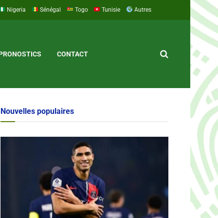
Nigeria
Sénégal
Togo
Tunisie
Autres
PRONOSTICS
CONTACT
Nouvelles populaires