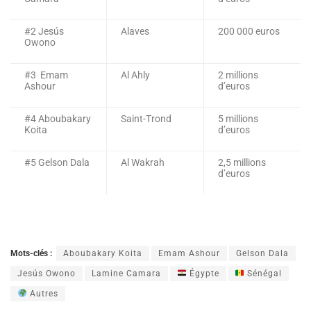
#2 Jesús
Alaves
200 000 euros
Owono
#3 Emam
Al Ahly
2 millions
Ashour
d’euros
#4 Aboubakary
Saint-Trond
5 millions
Koita
d’euros
#5 Gelson Dala
Al Wakrah
2,5 millions
d’euros
Mots-clés :
Aboubakary Koita
Emam Ashour
Gelson Dala
Jesús Owono
Lamine Camara
Égypte
Sénégal
Autres