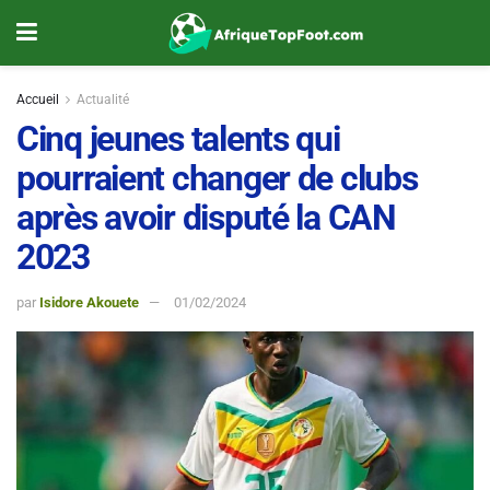
Accueil
Actualité
Cinq jeunes talents qui
pourraient changer de clubs
après avoir disputé la CAN
2023
par
Isidore Akouete
01/02/2024