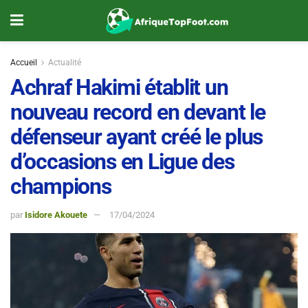
Accueil
Actualité
Achraf Hakimi établit un
nouveau record en devant le
défenseur ayant créé le plus
d’occasions en Ligue des
champions
par
Isidore Akouete
17/04/2024