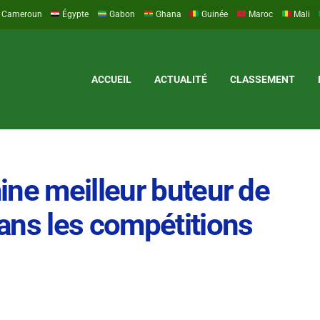
Cameroun
Égypte
Gabon
Ghana
Guinée
Maroc
Mali
ACCUEIL
ACTUALITÉ
CLASSEMENT
ine meilleur buteur de
ans les compétitions