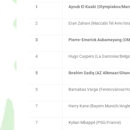
1
Ayoub El Kaabi (Olympiakos/Mar
2
Eran Zahavi (Maccabi Tel Aviv/Isra
3
Pierre-Emerick Aubameyang (O
4
Hugo Cuypers (La Gantoise/Belgi
5
Ibrahim Sadiq (AZ Alkmaar/Ghan
5
Barnabas Varga (Ferencvárosi/Ho
7
Harry Kane (Bayern Munich/Angle
7
Kylian Mbappé (PSG/France)