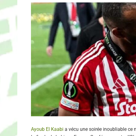
Ayoub El Kaabi
a vécu une soirée inoubliable ce m