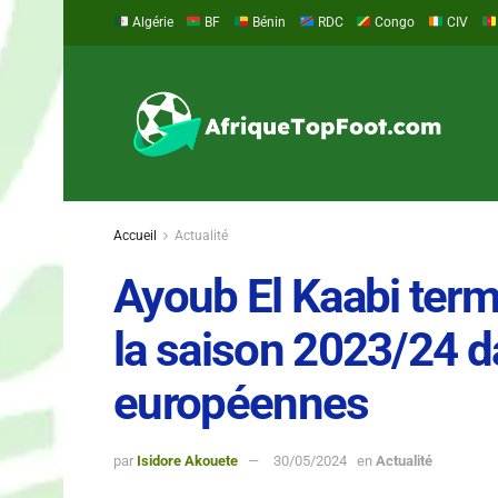
Algérie
BF
Bénin
RDC
Congo
CIV
Accueil
Actualité
Ayoub El Kaabi term
la saison 2023/24 d
européennes
par
Isidore Akouete
30/05/2024
en
Actualité