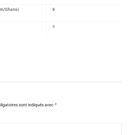
am/Ghana)
8
8
*
igatoires sont indiqués avec