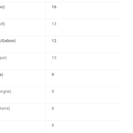
oc)
16
ël)
13
M/Gabon)
12
que)
10
a)
9
ngrie)
9
terre)
8
8