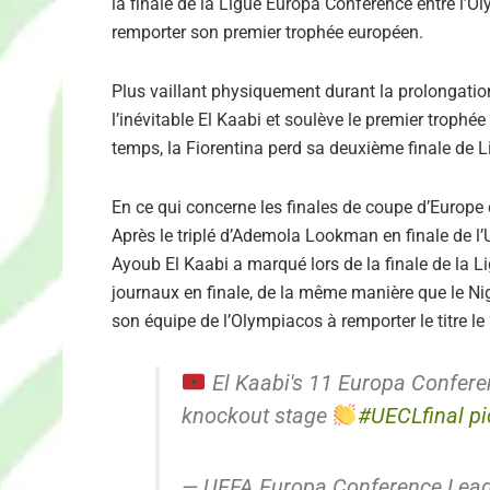
la finale de la Ligue Europa Conférence entre l’O
remporter son premier trophée européen.
Plus vaillant physiquement durant la prolongatio
l’inévitable El Kaabi et soulève le premier trophé
temps, la Fiorentina perd sa deuxième finale de 
En ce qui concerne les finales de coupe d’Europe c
Après le triplé d’Ademola Lookman en finale de l’
Ayoub El Kaabi a marqué lors de la finale de la 
journaux en finale, de la même manière que le N
son équipe de l’Olympiacos à remporter le titre le
El Kaabi's 11 Europa Confere
knockout stage
#UECLfinal
p
— UEFA Europa Conference Lea