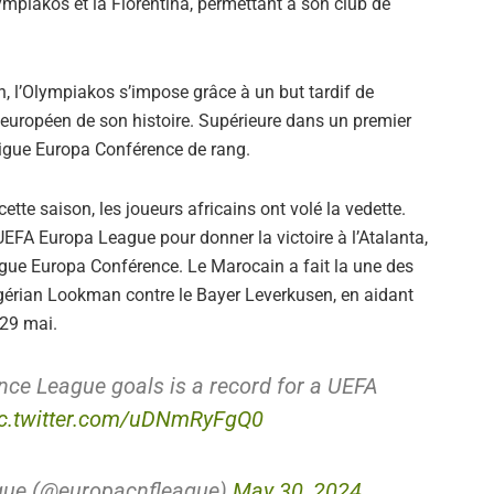
lympiakos et la Fiorentina, permettant à son club de
n, l’Olympiakos s’impose grâce à un but tardif de
e européen de son histoire. Supérieure dans un premier
Ligue Europa Conférence de rang.
ette saison, les joueurs africains ont volé la vedette.
UEFA Europa League pour donner la victoire à l’Atalanta,
Ligue Europa Conférence. Le Marocain a fait la une des
igérian Lookman contre le Bayer Leverkusen, en aidant
 29 mai.
nce League goals is a record for a UEFA
ic.twitter.com/uDNmRyFgQ0
gue (@europacnfleague)
May 30, 2024