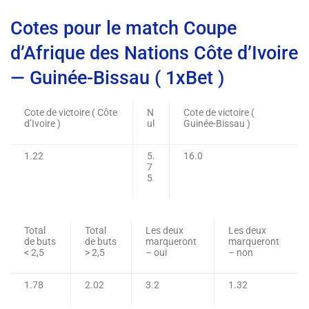
Cotes pour le match Coupe
d’Afrique des Nations Côte d’Ivoire
— Guinée-Bissau ( 1xBet )
Cote de victoire ( Côte
N
Cote de victoire (
d’Ivoire )
ul
Guinée-Bissau )
1.22
5.
16.0
7
5
Total
Total
Les deux
Les deux
de buts
de buts
marqueront
marqueront
< 2,5
> 2,5
– oui
– non
1.78
2.02
3.2
1.32