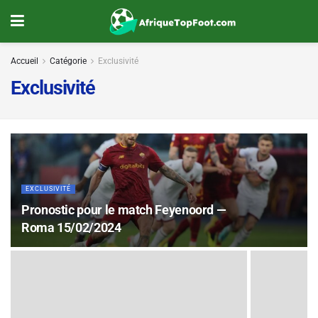
Accueil
Catégorie
Exclusivité
Exclusivité
EXCLUSIVITÉ
Pronostic pour le match Feyenoord —
Roma 15/02/2024