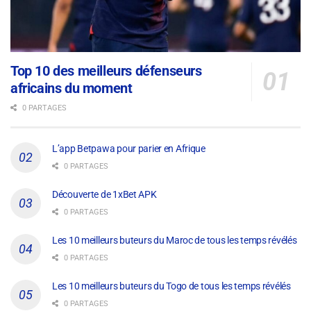
Top 10 des meilleurs défenseurs
africains du moment
0 PARTAGES
L’app Betpawa pour parier en Afrique
0 PARTAGES
Découverte de 1xBet APK
0 PARTAGES
Les 10 meilleurs buteurs du Maroc de tous les temps révélés
0 PARTAGES
Les 10 meilleurs buteurs du Togo de tous les temps révélés
0 PARTAGES