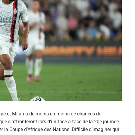
rope et Milan a de moins en moins de chances de
rque s’affronteront lors d’un face-à-face de la 20e journée
er la Coupe d’Afrique des Nations. Difficile d’imaginer qui