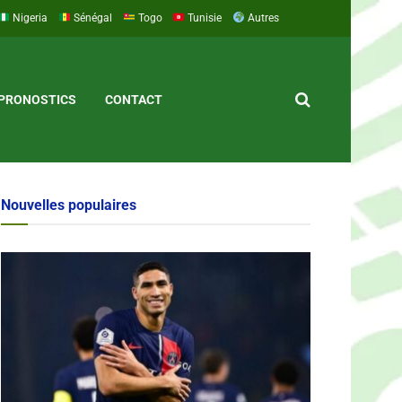
Nigeria
Sénégal
Togo
Tunisie
Autres
PRONOSTICS
CONTACT
Nouvelles populaires