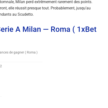
 automnale, Milan perd extrêmement rarement des points.
ront, elle réussit presque tout. Probablement, jusqu’au
endants au Scudetto.
Serie A Milan — Roma ( 1xBet
ances de gagner ( Roma )
82