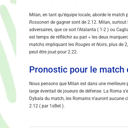
Milan, en tant qu’équipe locale, aborde le match p
Rossoneri
de gagner sont de 2.12. Milan, surtout
adversaires, que ce soit l’Atalanta ( 1-2 ) ou Cagli
est temps de réfléchir au pari « les deux marquero
matchs impliquant les
Rouges et Noirs
, plus de 
peut être joué pour 2.22.
Pronostic pour le match
Nous pensons que Milan est dans une meilleure p
large éventail de joueurs de défense. La Roma s’en
Dybala du match, les Romains n’auront aucune ch
2.12 ( par 1xBet ).