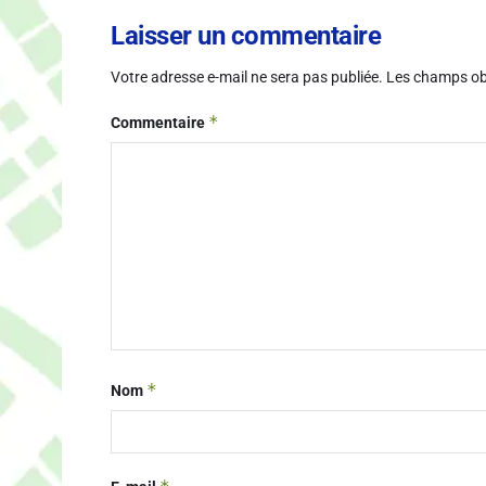
Laisser un commentaire
Votre adresse e-mail ne sera pas publiée.
Les champs obl
*
Commentaire
*
Nom