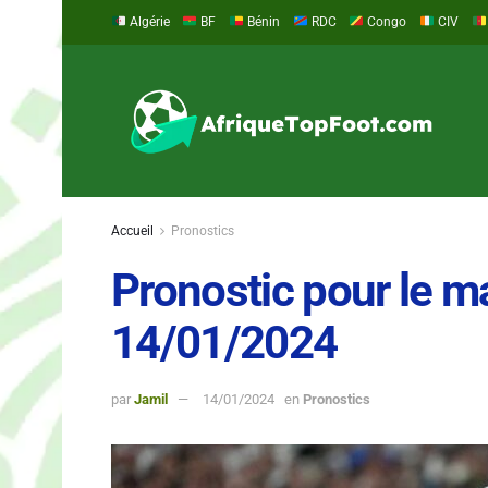
Algérie
BF
Bénin
RDC
Congo
CIV
Accueil
Pronostics
Pronostic pour le 
14/01/2024
par
Jamil
14/01/2024
en
Pronostics