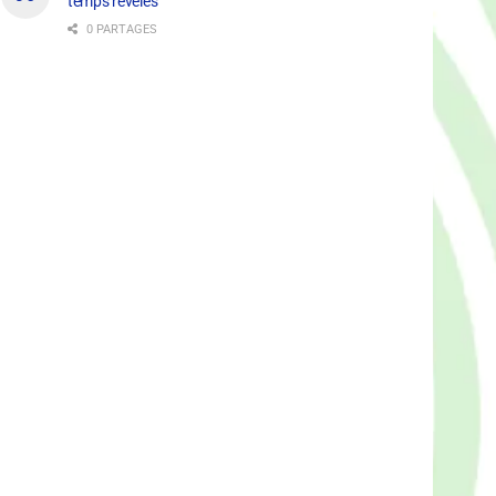
temps révélés
0 PARTAGES