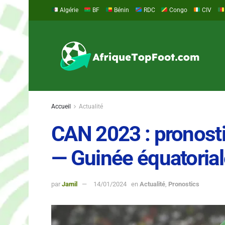
Algérie
BF
Bénin
RDC
Congo
CIV
Accueil
Actualité
CAN 2023 : pronosti
— Guinée équatoria
par
Jamil
14/01/2024
en
Actualité
,
Pronostics