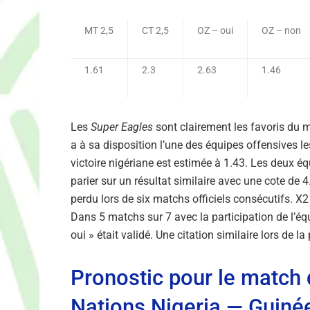
MT 2,5
CT 2,5
OZ – oui
OZ – non
1.61
2.3
2.63
1.46
Les
Super Eagles
sont clairement les favoris du 
a à sa disposition l’une des équipes offensives le
victoire nigériane est estimée à 1.43. Les deux é
parier sur un résultat similaire avec une cote de 
perdu lors de six matchs officiels consécutifs. X2
Dans 5 matchs sur 7 avec la participation de l’éq
oui » était validé. Une citation similaire lors de l
Pronostic pour le match 
Nations Nigeria — Guiné