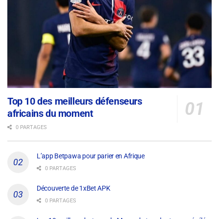
Top 10 des meilleurs défenseurs
africains du moment
0 PARTAGES
L’app Betpawa pour parier en Afrique
0 PARTAGES
Découverte de 1xBet APK
0 PARTAGES