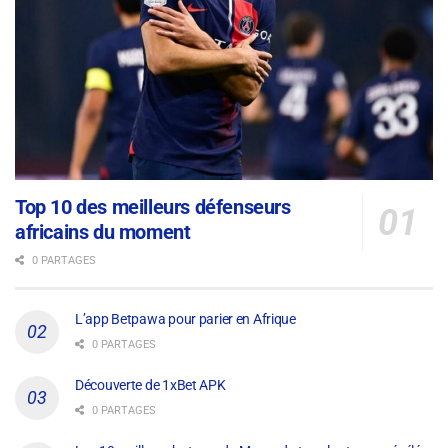
Top 10 des meilleurs défenseurs
africains du moment
0 PARTAGES
L’app Betpawa pour parier en Afrique
0 PARTAGES
Découverte de 1xBet APK
0 PARTAGES