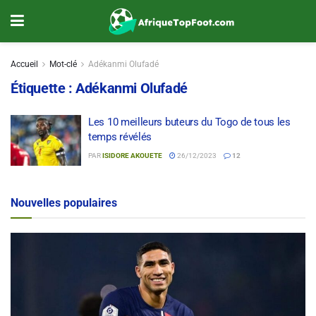
Accueil
Mot-clé
Adékanmi Olufadé
Étiquette :
Adékanmi Olufadé
Les 10 meilleurs buteurs du Togo de tous les
temps révélés
PAR
ISIDORE AKOUETE
26/12/2023
12
Nouvelles populaires