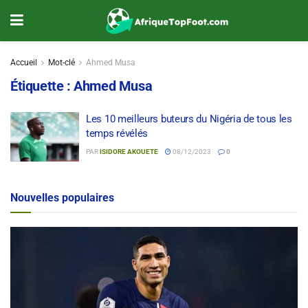
Accueil
Mot-clé
Ahmed Musa
Étiquette :
Ahmed Musa
Les 10 meilleurs buteurs du Nigéria de tous les
temps révélés
PAR
ISIDORE AKOUETE
08/12/2023
0
Nouvelles populaires