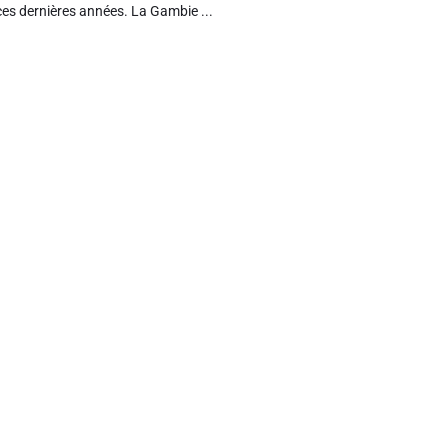
ces dernières années. La Gambie ...