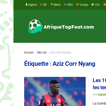
Algérie
BF
Bénin
RDC
Congo
CIV
Accueil
Mot-clé
Aziz Corr Nyang
Étiquette :
Aziz Corr Nyang
Les 1
les t
PAR
ISIDO
La Gambie