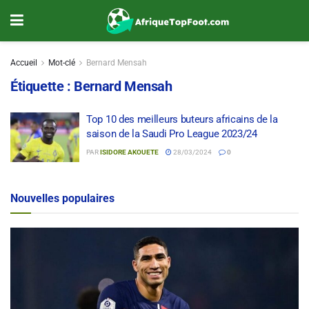
Accueil
Mot-clé
Bernard Mensah
Étiquette :
Bernard Mensah
Top 10 des meilleurs buteurs africains de la
saison de la Saudi Pro League 2023/24
PAR
ISIDORE AKOUETE
28/03/2024
0
Nouvelles populaires