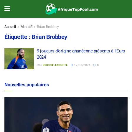
Accueil
Mot-clé
Brian Brobbey
Étiquette :
Brian Brobbey
9 joueurs d’origine ghanéenne présents à l’Euro
2024
PAR
ISIDORE AKOUETE
17/06/2024
0
Nouvelles populaires