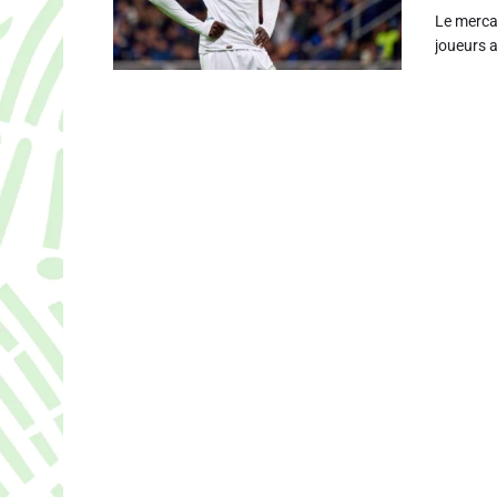
Le merca
joueurs a