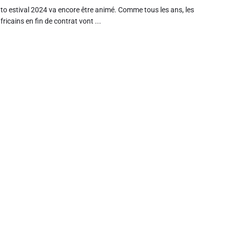
to estival 2024 va encore être animé. Comme tous les ans, les
fricains en fin de contrat vont ...