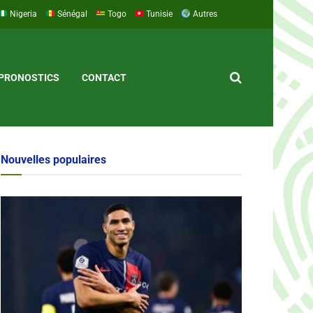
Nigeria
Sénégal
Togo
Tunisie
Autres
PRONOSTICS
CONTACT
Nouvelles populaires