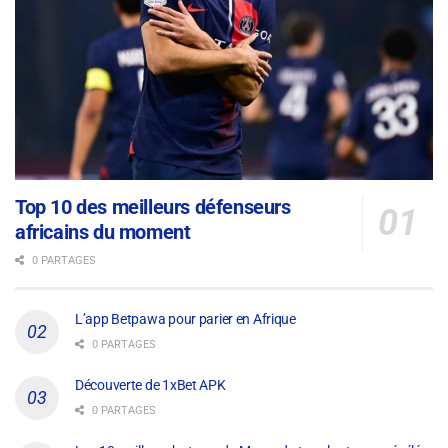
Top 10 des meilleurs défenseurs
africains du moment
0 PARTAGES
L’app Betpawa pour parier en Afrique
0 PARTAGES
Découverte de 1xBet APK
0 PARTAGES