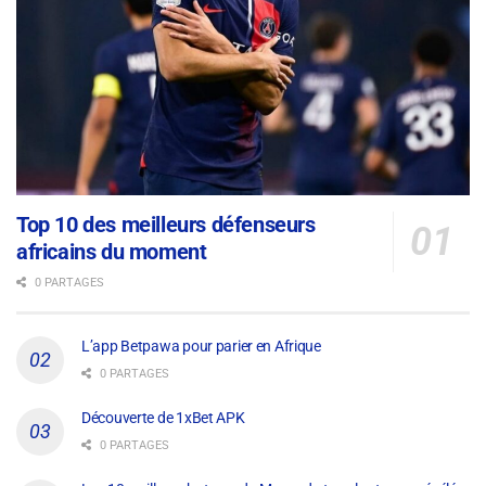
Top 10 des meilleurs défenseurs
africains du moment
0 PARTAGES
L’app Betpawa pour parier en Afrique
0 PARTAGES
Découverte de 1xBet APK
0 PARTAGES