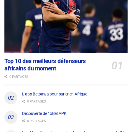
Top 10 des meilleurs défenseurs
africains du moment
0 PARTAGES
L’app Betpawa pour parier en Afrique
0 PARTAGES
Découverte de 1xBet APK
0 PARTAGES