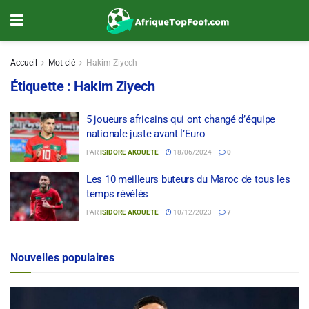
Accueil
Mot-clé
Hakim Ziyech
Étiquette :
Hakim Ziyech
5 joueurs africains qui ont changé d’équipe
nationale juste avant l’Euro
PAR
ISIDORE AKOUETE
18/06/2024
0
Les 10 meilleurs buteurs du Maroc de tous les
temps révélés
PAR
ISIDORE AKOUETE
10/12/2023
7
Nouvelles populaires