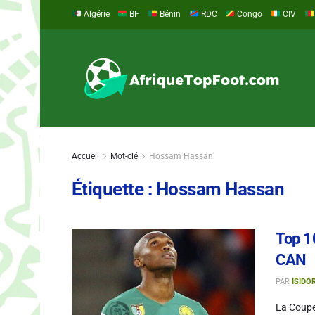
Algérie
BF
Bénin
RDC
Congo
CIV
Accueil
Mot-clé
Hossam Hassan
Étiquette :
Hossam Hassan
Top 10
CAN
PAR
ISIDO
La Coupe 