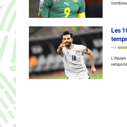
nombreus
Les 1
temps
PAR
ISIDO
L’équipe 
remporté 