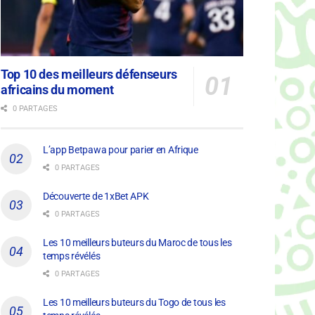
Top 10 des meilleurs défenseurs
africains du moment
0 PARTAGES
L’app Betpawa pour parier en Afrique
0 PARTAGES
Découverte de 1xBet APK
0 PARTAGES
Les 10 meilleurs buteurs du Maroc de tous les
temps révélés
0 PARTAGES
Les 10 meilleurs buteurs du Togo de tous les