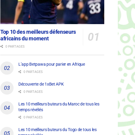
Top 10 des meilleurs défenseurs
africains du moment
0 PARTAGES
L’app Betpawa pour parier en Afrique
0 PARTAGES
Découverte de 1xBet APK
0 PARTAGES
Les 10 meilleurs buteurs du Maroc de tous les
temps révélés
0 PARTAGES
Les 10 meilleurs buteurs du Togo de tous les