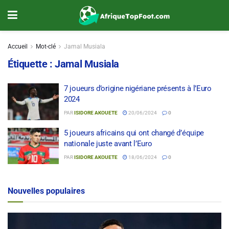
Accueil
Mot-clé
Jamal Musiala
Étiquette :
Jamal Musiala
7 joueurs d’origine nigériane présents à l’Euro
2024
PAR
ISIDORE AKOUETE
20/06/2024
0
5 joueurs africains qui ont changé d’équipe
nationale juste avant l’Euro
PAR
ISIDORE AKOUETE
18/06/2024
0
Nouvelles populaires