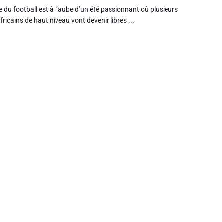
du football est à l’aube d’un été passionnant où plusieurs
fricains de haut niveau vont devenir libres ...