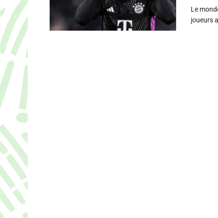
Le monde 
joueurs a