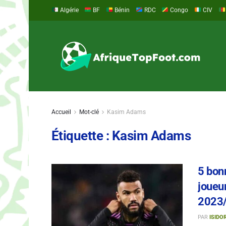
Algérie
BF
Bénin
RDC
Congo
CIV
Accueil
Mot-clé
Kasim Adams
Étiquette :
Kasim Adams
5 bon
joueur
2023
PAR
ISIDO