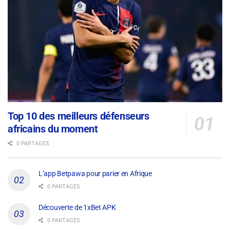
Top 10 des meilleurs défenseurs
africains du moment
0 PARTAGES
L’app Betpawa pour parier en Afrique
0 PARTAGES
Découverte de 1xBet APK
0 PARTAGES