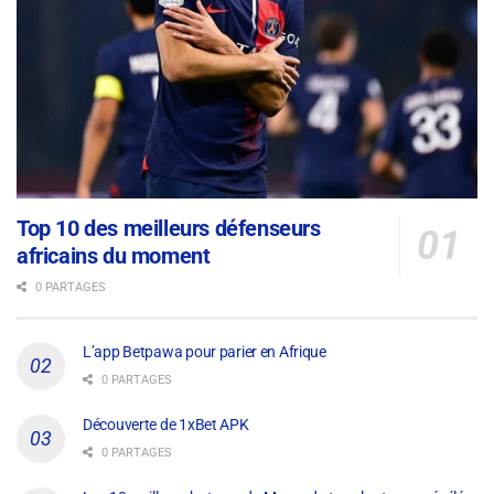
Top 10 des meilleurs défenseurs
africains du moment
0 PARTAGES
L’app Betpawa pour parier en Afrique
0 PARTAGES
Découverte de 1xBet APK
0 PARTAGES