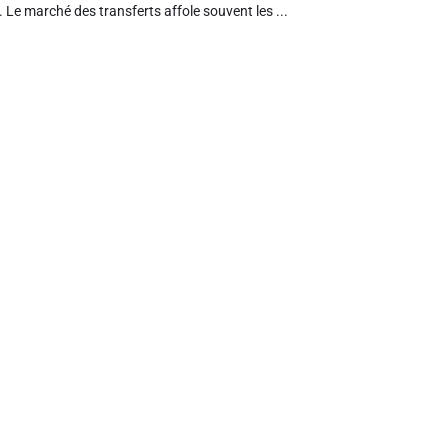
 Le marché des transferts affole souvent les ...