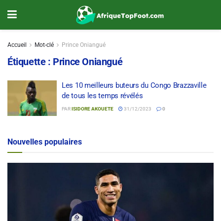
Accueil
Mot-clé
Prince Oniangué
Étiquette :
Prince Oniangué
Les 10 meilleurs buteurs du Congo Brazzaville
de tous les temps révélés
PAR
ISIDORE AKOUETE
31/12/2023
0
Nouvelles populaires