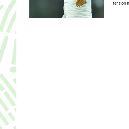
tension m