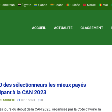
Cameroun
Égypte
Gabon
Ghana
Guinée
Maroc
Mali
ACCUEIL
ACTUALITÉ
CLASSEMENT
0 des sélectionneurs les mieux payés
cipant à la CAN 2023
RE AKOUETE
10/01/2024
0
s jours du début de la CAN 2023, organisée par la Côte d’Ivoire, la