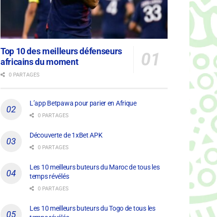
Top 10 des meilleurs défenseurs
africains du moment
0 PARTAGES
L’app Betpawa pour parier en Afrique
0 PARTAGES
Découverte de 1xBet APK
0 PARTAGES
Les 10 meilleurs buteurs du Maroc de tous les
temps révélés
0 PARTAGES
Les 10 meilleurs buteurs du Togo de tous les