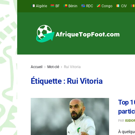
Algérie
BF
Bénin
RDC
Congo
CIV
Accueil
Mot-clé
Rui Vitoria
Étiquette :
Rui Vitoria
Top 1
parti
PAR
ISIDO
À quelque