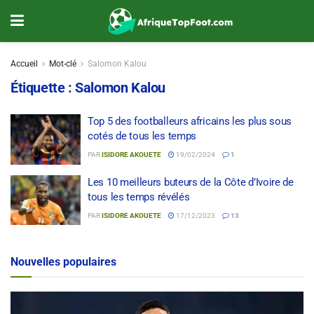
Accueil
Mot-clé
Salomon Kalou
Étiquette :
Salomon Kalou
Top 5 des footballeurs africains les plus sous
cotés de tous les temps
PAR
ISIDORE AKOUETE
19/02/2024
1
Les 10 meilleurs buteurs de la Côte d’Ivoire de
tous les temps révélés
PAR
ISIDORE AKOUETE
17/12/2023
13
Nouvelles populaires