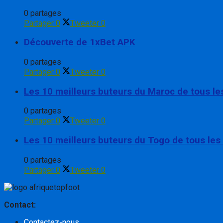
0 partages
Partager
0
Tweeter
0
Découverte de 1xBet APK
0 partages
Partager
0
Tweeter
0
Les 10 meilleurs buteurs du Maroc de tous le
0 partages
Partager
0
Tweeter
0
Les 10 meilleurs buteurs du Togo de tous les
0 partages
Partager
0
Tweeter
0
Contact:
Contactez-nous