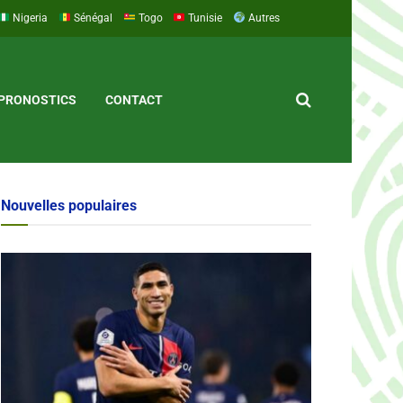
Nigeria
Sénégal
Togo
Tunisie
Autres
PRONOSTICS
CONTACT
Nouvelles populaires