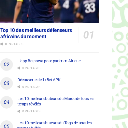
Top 10 des meilleurs défenseurs
africains du moment
0 PARTAGES
L’app Betpawa pour parier en Afrique
0 PARTAGES
Découverte de 1xBet APK
0 PARTAGES
Les 10 meilleurs buteurs du Maroc de tous les
temps révélés
0 PARTAGES
Les 10 meilleurs buteurs du Togo de tous les