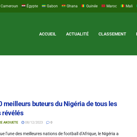
Cameroun
Égypte
Gabon
Ghana
Guinée
Maroc
Mali
ACCUEIL
ACTUALITÉ
CLASSEMENT
 meilleurs buteurs du Nigéria de tous les
 révélés
RE AKOUETE
08/12/2023
0
ue l’une des meilleures nations de football d’Afrique, le Nigéria a